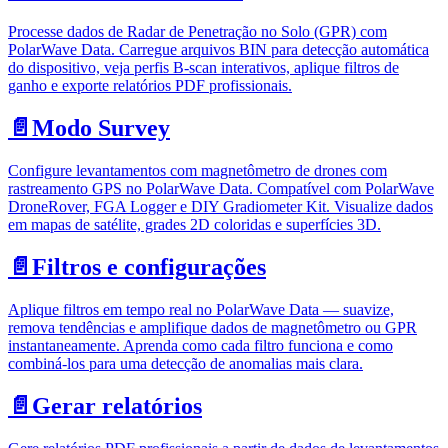
Processe dados de Radar de Penetração no Solo (GPR) com
PolarWave Data. Carregue arquivos BIN para detecção automática
do dispositivo, veja perfis B-scan interativos, aplique filtros de
ganho e exporte relatórios PDF profissionais.
📄️
Modo Survey
Configure levantamentos com magnetômetro de drones com
rastreamento GPS no PolarWave Data. Compatível com PolarWave
DroneRover, FGA Logger e DIY Gradiometer Kit. Visualize dados
em mapas de satélite, grades 2D coloridas e superfícies 3D.
📄️
Filtros e configurações
Aplique filtros em tempo real no PolarWave Data — suavize,
remova tendências e amplifique dados de magnetômetro ou GPR
instantaneamente. Aprenda como cada filtro funciona e como
combiná-los para uma detecção de anomalias mais clara.
📄️
Gerar relatórios