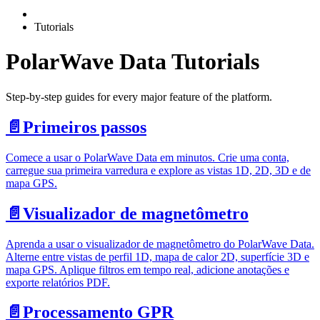
Tutorials
PolarWave Data Tutorials
Step-by-step guides for every major feature of the platform.
📄️
Primeiros passos
Comece a usar o PolarWave Data em minutos. Crie uma conta,
carregue sua primeira varredura e explore as vistas 1D, 2D, 3D e de
mapa GPS.
📄️
Visualizador de magnetômetro
Aprenda a usar o visualizador de magnetômetro do PolarWave Data.
Alterne entre vistas de perfil 1D, mapa de calor 2D, superfície 3D e
mapa GPS. Aplique filtros em tempo real, adicione anotações e
exporte relatórios PDF.
📄️
Processamento GPR