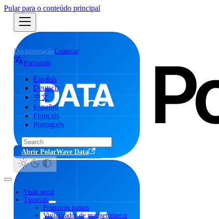
Pular para o conteúdo principal
Documentação
Começar
Português
English
Deutsch
中文
Español
Français
Português
Abrir PolarWave Data
Visão geral
Tutorials
Primeiros passos
Visualizador de magnetômetro