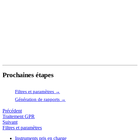
sécurité
— la force du signal magnétique décroît rapidement
avec la distance.
Pour les systèmes multi-capteurs, vérifier
l'étalonnage du
décalage des capteurs
avant le levé — des valeurs incorrectes
décalent les positions des traces et déforment la grille.
Utiliser le
Décalage d'échantillon
si les traces de capteurs
montrent des décalages latéraux qui ne correspondent pas à de
vraies anomalies.
Prochaines étapes
Filtres et paramètres →
Génération de rapports →
Précédent
Traitement GPR
Suivant
Filtres et paramètres
Instruments pris en charge