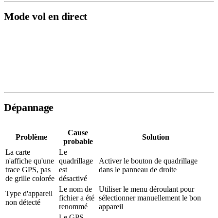
Mode vol en direct
Lorsqu'un drone vole activement et diffuse des données via
l'application mobile PolarWave, la mission apparaît sous
Vols en
direct
et se met à jour en temps réel. Après l'atterrissage, la mission
terminée est déplacée vers
Scans de levé
comme un scan ordinaire.
Dépannage
Cause
Problème
Solution
probable
La carte
Le
n'affiche qu'une
quadrillage
Activer le bouton de quadrillage
trace GPS, pas
est
dans le panneau de droite
de grille colorée
désactivé
Le nom de
Utiliser le menu déroulant pour
Type d'appareil
fichier a été
sélectionner manuellement le bon
non détecté
renommé
appareil
Le GPS