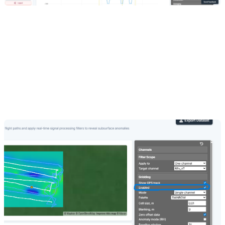
Activez le mode
Grille
pour ajouter une superposition d'anomalies
codée par couleur directement sur la carte — toutes les lectures de
capteurs sélectionnées sont interpolées sur une grille régulière et
rendues sur l'imagerie satellite, pour que vous puissiez voir la forme
et l'étendue des anomalies dans leur contexte géographique réel.
Si seule une ligne de trace GPS apparaît sans grille de couleurs, le
quadrillage doit être activé dans le panneau de droite.