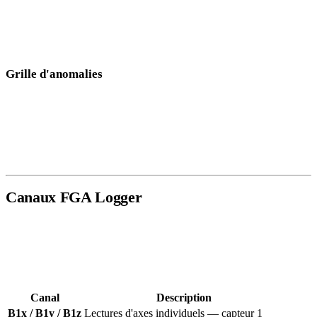
Activez ou désactivez les canaux individuels via la légende pour
isoler un seul capteur, ou activez
Tous sélectionnés
pour les
combiner dans une seule grille.
Grille d'anomalies
Lorsque le mode
Grille
est activé, toutes les lectures de capteurs
sélectionnées sont combinées et interpolées sur une superposition
codée par couleur. Les grands levés peuvent prendre quelques
secondes à rendre.
Canaux FGA Logger
Le FGA Logger enregistre jusqu'à deux capteurs fluxgate (B1 et B2),
chacun avec trois axes plus une magnitude de vecteur total. Tous les
canaux disponibles sont répertoriés en haut du panneau de droite.
Canal
Description
B1x / B1y / B1z
Lectures d'axes individuels — capteur 1