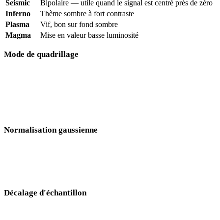
Seismic
Bipolaire — utile quand le signal est centré près de zéro
Inferno
Thème sombre à fort contraste
Plasma
Vif, bon sur fond sombre
Magma
Mise en valeur basse luminosité
Mode de quadrillage
Canal unique
— affiche un capteur à la fois, utile pour
comparer les capteurs individuellement
Tous sélectionnés
— combine tous les capteurs visibles dans
une seule grille
Normalisation gaussienne
Redistribue l'échelle de couleur pour que les anomalies subtiles
soient visibles même quand une seule caractéristique forte
dominerait autrement l'affichage.
Décalage d'échantillon
Applique un décalage d'alignement temporel aux capteurs