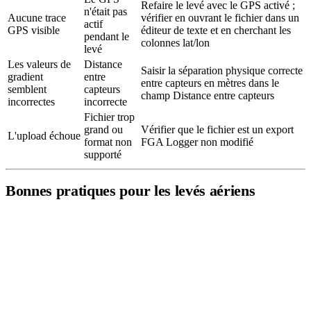
Refaire le levé avec le GPS activé ;
n'était pas
Aucune trace
vérifier en ouvrant le fichier dans un
actif
GPS visible
éditeur de texte et en cherchant les
pendant le
colonnes lat/lon
levé
Les valeurs de
Distance
Saisir la séparation physique correcte
gradient
entre
entre capteurs en mètres dans le
semblent
capteurs
champ Distance entre capteurs
incorrectes
incorrecte
Fichier trop
grand ou
Vérifier que le fichier est un export
L'upload échoue
format non
FGA Logger non modifié
supporté
Bonnes pratiques pour les levés aériens
Voler des lignes parallèles
à altitude constante et espacement
de lignes (1–3 m selon la profondeur cible).
Maintenir une vitesse constante
pour une distribution
uniforme des données le long de chaque ligne.
Garder
l'altitude du capteur aussi basse que possible en toute