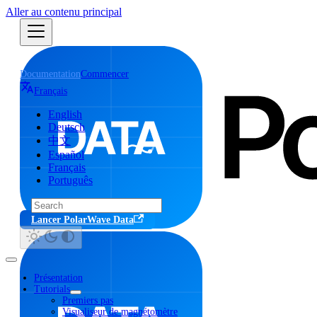
Aller au contenu principal
Documentation
Commencer
Français
English
Deutsch
中文
Español
Français
Português
Lancer PolarWave Data
Présentation
Tutorials
Premiers pas
Visualiseur de magnétomètre