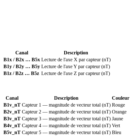
x
y
z
v
nT
Le nombre de canaux disponibles dépend de votre modèle
DroneRover — les systèmes d'entrée de gamme commencent à deux
capteurs ; l'Enterprise Max fournit les cinq.
Canaux d'axe
(un ensemble par capteur) :
Canal
Description
B1x / B2x … B5x
Lecture de l'axe X par capteur (nT)
B1y / B2y … B5y
Lecture de l'axe Y par capteur (nT)
B1z / B2z … B5z
Lecture de l'axe Z par capteur (nT)
Canaux vectoriels
— affichés comme traces colorées sur la carte :
Canal
Description
Couleur
B1v_nT
Capteur 1 — magnitude de vecteur total (nT)
Rouge
B2v_nT
Capteur 2 — magnitude de vecteur total (nT)
Orange
B3v_nT
Capteur 3 — magnitude de vecteur total (nT)
Jaune
B4v_nT
Capteur 4 — magnitude de vecteur total (nT)
Vert
B5v_nT
Capteur 5 — magnitude de vecteur total (nT)
Bleu