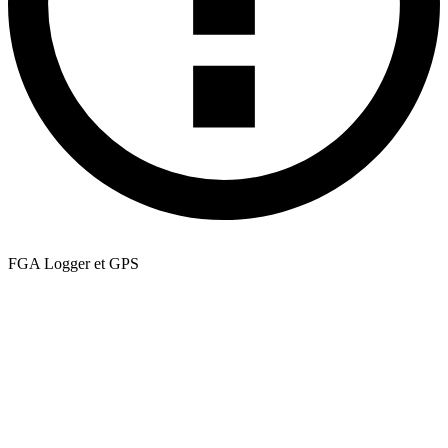
FGA Logger et GPS
La superposition de carte nécessite des données GPS intégrées dans
votre fichier. La plupart des exports FGA Logger les incluent
automatiquement. Si la vue carte n'est pas disponible après le
téléversement, vérifiez que le GPS était actif pendant votre levé. Si
vous n'êtes pas sûr, ouvrez le fichier dans un éditeur de texte et
recherchez des colonnes latitude/longitude ou des phrases NMEA