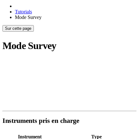
Tutorials
Mode Survey
Sur cette page
Mode Survey
Le Mode Survey est conçu pour les levés magnétomètre avec suivi
GPS — aussi bien pour les systèmes de drones aériens que pour les
enregistreurs terrestres. Il s'ouvre par défaut en
vue Explorer
: votre
scan superposé sur une carte satellite en direct avec votre trace GPS.
De là, vous pouvez basculer vers une carte de couleurs 2D ou un
modèle de surface 3D.
Instruments pris en charge
Instrument
Type