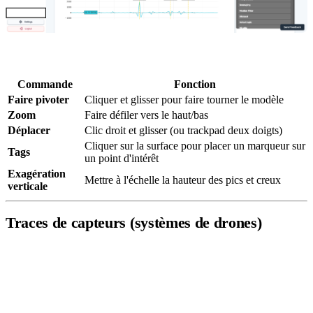
Commandes du modèle 3D :
Commande
Fonction
Faire pivoter
Cliquer et glisser pour faire tourner le modèle
Zoom
Faire défiler vers le haut/bas
Déplacer
Clic droit et glisser (ou trackpad deux doigts)
Cliquer sur la surface pour placer un marqueur sur
Tags
un point d'intérêt
Exagération
Mettre à l'échelle la hauteur des pics et creux
verticale
Traces de capteurs (systèmes de drones)
Chaque capteur DroneRover enregistre à la fois des lectures d'axe
individuelles et une magnitude de vecteur total en nanoteslas (nT).
Le nom du canal encode le numéro de capteur (
–
), le composant
B1
B5
(
/
/
pour les axes individuels,
pour le vecteur total) et l'unité (
).