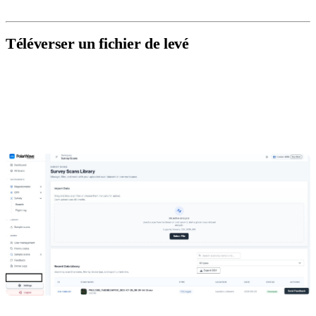
près du début.
Téléverser un fichier de levé
Allez dans
Survey
sous Instruments dans la navigation de
gauche.
Cliquez sur
Sélectionner un fichier
ou glissez-déposez votre
fichier.