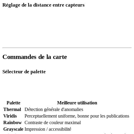
Réglage de la distance entre capteurs
Réglez la
Distance entre capteurs
sur la séparation physique entre
vos deux capteurs fluxgate en mètres. Cette valeur est utilisée pour
calculer le gradient — une distance incorrecte mettra à l'échelle
incorrectement les mesures de gradient.
Commandes de la carte
Sélecteur de palette
Onze palettes de couleurs sont disponibles pour la superposition de
grille :
Palette
Meilleure utilisation
Thermal
Détection générale d'anomalies
Viridis
Perceptuellement uniforme, bonne pour les publications
Rainbow
Contraste de couleur maximal
Grayscale
Impression / accessibilité