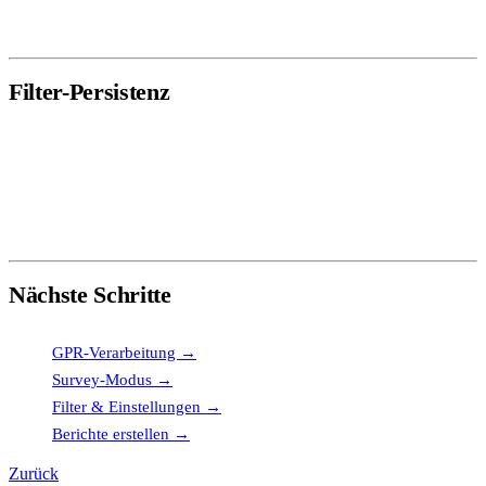
Anomaliepositionen vor der Berichterstellung zu markieren.
Filter-Persistenz
Alle Filtereinstellungen werden automatisch pro Scan gespeichert.
Wenn Sie zu einem Scan zurückkehren, wird Ihre letzte
Konfiguration wiederhergestellt. Klicken Sie auf
Filter zurücksetzen
im Filterpanel, um neu zu beginnen.
Nächste Schritte
GPR-Verarbeitung →
Survey-Modus →
Filter & Einstellungen →
— Vollständige Filterreferenz
Berichte erstellen →
Zurück