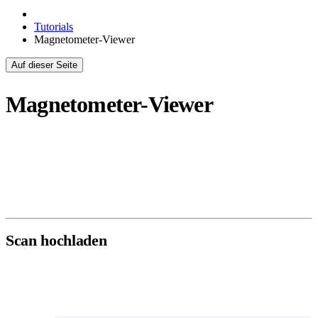
Tutorials
Magnetometer-Viewer
Auf dieser Seite
Magnetometer-Viewer
Der Magnetometer-Viewer ist das zentrale Analysewerkzeug für
TreasureHunter3D- und FG Sensors DIY Gradiometer Kit-Dateien.
Nach dem Öffnen eines Scans können Sie über die Symbolleiste
oben auf der Seite zwischen vier Ansichtsmodi wechseln.
Scan hochladen
Gehen Sie unter Instrumente in der linken Navigation zu
Magnetometer
.