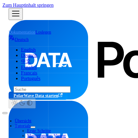
Zum Hauptinhalt springen
Dokumentation
Loslegen
Deutsch
English
Deutsch
中文
Español
Français
Português
PolarWave Data starten
Übersicht
Tutorials
Erste Schritte
Magnetometer-Viewer