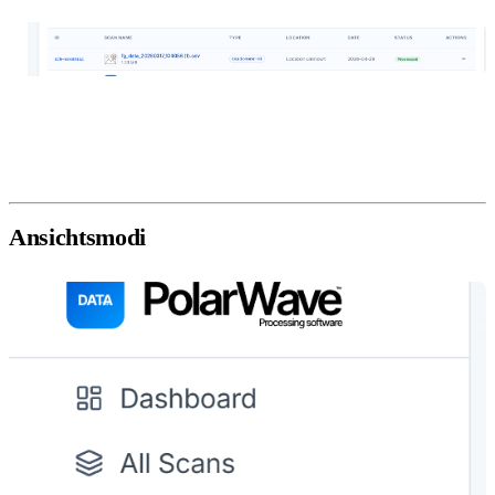
Klicken Sie auf die Zeile, um den Viewer zu öffnen. Er öffnet
standardmäßig im
3D-Modus
, mit dem 1D-Profildiagramm
darunter.
Ansichtsmodi