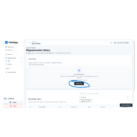
Wählen Sie Ihren Gerätetyp aus dem Dropdown aus oder
lassen Sie es für die automatische Erkennung leer. Behalten
Sie den ursprünglichen Dateinamen bei — die Plattform nutzt
ihn zur Geräteerkennung.
Klicken Sie auf
Hochladen
— 25 Credits werden abgezogen.
Der Scan erscheint innerhalb weniger Sekunden bis einer
Minute in der Tabelle.