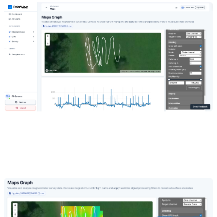
Beim ersten Wechsel zur Kartenansicht erscheint eine GPS-Spurlinie.
Aktivieren Sie
Gitterung
im rechten Panel, um Ihre Surveydaten
über die vermessene Fläche zu interpolieren und die Rohdatenspur
in eine ausgefüllte Farbkarte umzuwandeln.