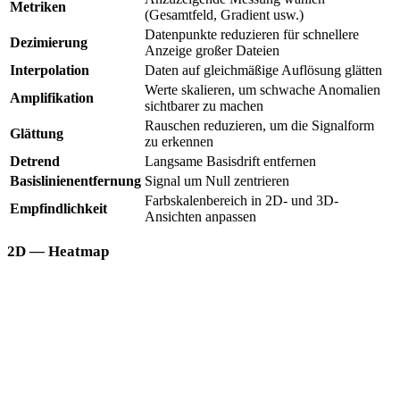
Metriken
(Gesamtfeld, Gradient usw.)
Datenpunkte reduzieren für schnellere
Dezimierung
Anzeige großer Dateien
Interpolation
Daten auf gleichmäßige Auflösung glätten
Werte skalieren, um schwache Anomalien
Amplifikation
sichtbarer zu machen
Rauschen reduzieren, um die Signalform
Glättung
zu erkennen
Detrend
Langsame Basisdrift entfernen
Basislinienentfernung
Signal um Null zentrieren
Farbskalenbereich in 2D- und 3D-
Empfindlichkeit
Ansichten anpassen
2D — Heatmap
Die 2D-Ansicht rendert Ihren Scan als farbcodiertes Raster. Zeilen
repräsentieren einzelne Scanlinien, die Farbe die Signalintensität.
Dieselben Filtersteuerungen gelten hier. Verwenden Sie den
Empfindlichkeits
-Schieberegler, um schwache Anomalien sichtbar
zu machen.