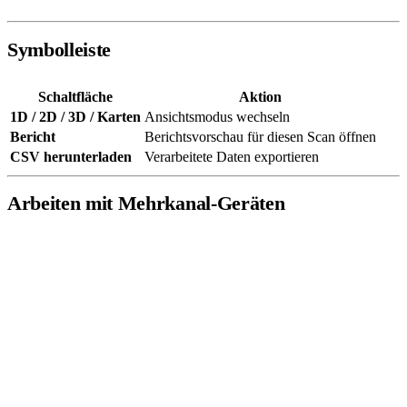
Symbolleiste
Schaltfläche
Aktion
1D / 2D / 3D / Karten
Ansichtsmodus wechseln
Bericht
Berichtsvorschau für diesen Scan öffnen
CSV herunterladen
Verarbeitete Daten exportieren
Arbeiten mit Mehrkanal-Geräten
Geräte mit 2 oder 3 Magnetometerachsen erzeugen separate Kanäle
für jede Richtung. Verwenden Sie den
Magnettyp
-Selektor, um zu
wechseln zwischen:
Einzelachse
— nur vertikale Komponente
Dualachse
— horizontal und vertikal
Gesamtfeld
— kombinierte Feldstärke aller Achsen