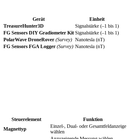
Gerät ab:
Gerät
Einheit
TreasureHunter3D
Signalstärke (–1 bis 1)
FG Sensors DIY Gradiometer Kit
Signalstärke (–1 bis 1)
PolarWave DroneRover
(Survey)
Nanotesla (nT)
FG Sensors FGA Logger
(Survey)
Nanotesla (nT)
Klicken Sie auf das 1D-Diagramm, um einen
Tag
auf einem
Interessenpunkt zu setzen — Tags werden mit dem Scan gespeichert
und erscheinen in Ihrem PDF-Bericht.
Verwenden Sie das Mausrad zum Zoomen, klicken und ziehen Sie
zum Schwenken. Doppelklick setzt die Ansicht zurück.
Steuerelemente in der 1D-Ansicht:
Steuerelement
Funktion
Einzel-, Dual- oder Gesamtfeldanzeige
Magnettyp
wählen
Anzuzeigende Messung wählen