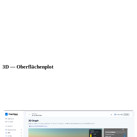
Anmerkungen in 2D:
Klicken und ziehen Sie auf dem Raster, um einen rechteckigen
Bereich über einer Anomalie zu zeichnen.
Ein Dialog erscheint, in dem Sie den Bereich benennen
können.
Anmerkungen werden automatisch gespeichert und
erscheinen in Ihrem PDF-Bericht.
3D — Oberflächenplot
Der Viewer öffnet standardmäßig im 3D-Modus. Die 3D-Ansicht
rendert Ihre Daten als interaktive dreidimensionale Oberfläche, die
Anomalientiefe und -form zeigt — Gipfel und Täler stellen
magnetische Feldvariationen im gescannten Bereich dar.