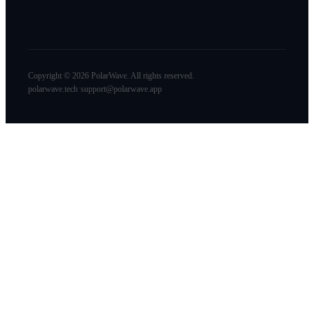
Copyright © 2026 PolarWave. All rights reserved.
·
polarwave.tech
support@polarwave.app