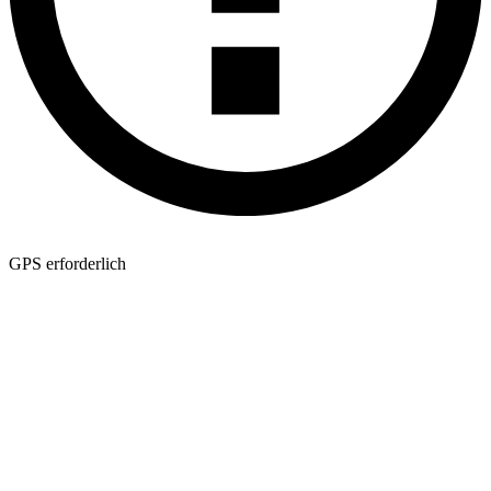
GPS erforderlich
Die Kartenansicht erfordert GPS-Daten in Ihrer Datei. Bestätigen Sie,
dass GPS während Ihrer Begehung aktiv war. Falls unsicher, öffnen
Sie die Datei in einem Texteditor und suchen Sie nach
Breiten-/Längengrad-Spalten am Anfang.
Lückenhafte oder leere Bereiche im Raster bedeuten normalerweise,
dass die Scanlinien zu weit auseinanderlagen — engerer
Linienabstand erzeugt ein gleichmäßigeres, vollständigeres Raster.