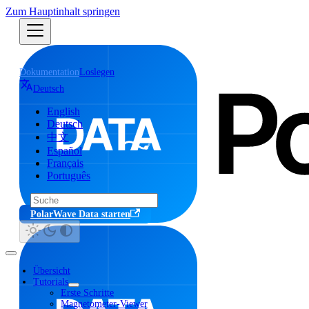
Zum Hauptinhalt springen
Dokumentation
Loslegen
Deutsch
English
Deutsch
中文
Español
Français
Português
PolarWave Data starten
Übersicht
Tutorials
Erste Schritte
Magnetometer-Viewer