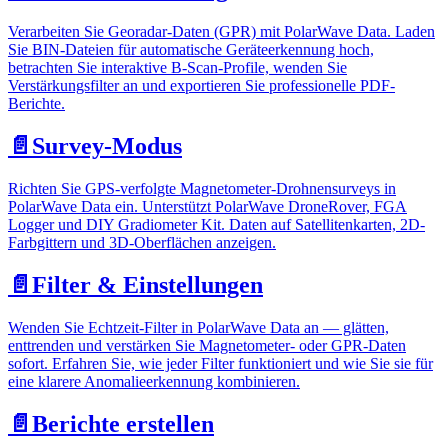
Verarbeiten Sie Georadar-Daten (GPR) mit PolarWave Data. Laden
Sie BIN-Dateien für automatische Geräteerkennung hoch,
betrachten Sie interaktive B-Scan-Profile, wenden Sie
Verstärkungsfilter an und exportieren Sie professionelle PDF-
Berichte.
📄️
Survey-Modus
Richten Sie GPS-verfolgte Magnetometer-Drohnensurveys in
PolarWave Data ein. Unterstützt PolarWave DroneRover, FGA
Logger und DIY Gradiometer Kit. Daten auf Satellitenkarten, 2D-
Farbgittern und 3D-Oberflächen anzeigen.
📄️
Filter & Einstellungen
Wenden Sie Echtzeit-Filter in PolarWave Data an — glätten,
enttrenden und verstärken Sie Magnetometer- oder GPR-Daten
sofort. Erfahren Sie, wie jeder Filter funktioniert und wie Sie sie für
eine klarere Anomalieerkennung kombinieren.
📄️
Berichte erstellen