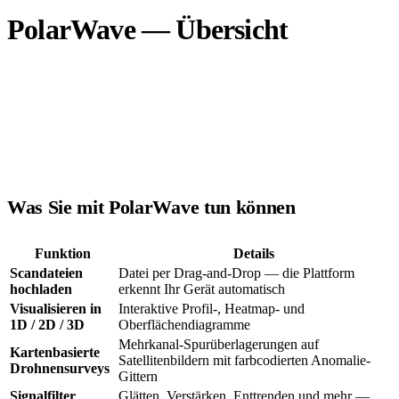
PolarWave — Übersicht
PolarWave
ist eine cloudbasierte Plattform zur Verarbeitung und
Visualisierung geophysikalischer Scandaten. Sie unterstützt
Magnetometer- und Georadar-Daten (GPR) einer Vielzahl von
Instrumenten und bietet Feldoperatoren und Vermessungsprofis ein
einziges Werkzeug für den gesamten Analyseworkflow.
Was Sie mit PolarWave tun können
Funktion
Details
Scandateien
Datei per Drag-and-Drop — die Plattform
hochladen
erkennt Ihr Gerät automatisch
Visualisieren in
Interaktive Profil-, Heatmap- und
1D / 2D / 3D
Oberflächendiagramme
Mehrkanal-Spurüberlagerungen auf
Kartenbasierte
Satellitenbildern mit farbcodierten Anomalie-
Drohnensurveys
Gittern
Signalfilter
Glätten, Verstärken, Enttrenden und mehr —