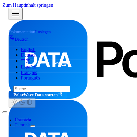
Zum Hauptinhalt springen
Dokumentation
Loslegen
Deutsch
English
Deutsch
中文
Español
Français
Português
PolarWave Data starten
Übersicht
Tutorials