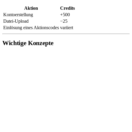
Aktion
Credits
Kontoerstellung
+500
Datei-Upload
−25
Einlösung eines Aktionscodes
variiert
Wichtige Konzepte
Scan
— Eine hochgeladene Datei. Jeder Scan hat einen eigenen
Viewer, Filter, Annotationen und Bericht.
Kanal
— Eine einzelne Messreihe innerhalb eines Scans.
Mehrkanal-Geräte zeichnen mehrere Kanäle gleichzeitig auf.
Filter
— Eine Echtzeitanpassung der Datenanzeige. Filter werden
pro Scan gespeichert und beim nächsten Öffnen wiederhergestellt.
Annotation
— Ein benannter Marker in einer 1D- oder 2D-Ansicht
zur Markierung eines interessanten Bereichs.