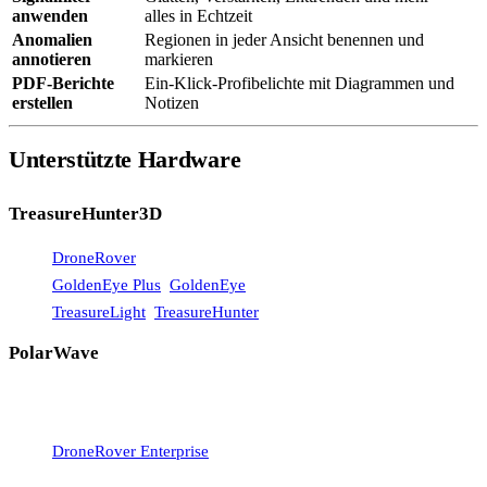
anwenden
alles in Echtzeit
Anomalien
Regionen in jeder Ansicht benennen und
annotieren
markieren
PDF-Berichte
Ein-Klick-Profibelichte mit Diagrammen und
erstellen
Notizen
Unterstützte Hardware
TreasureHunter3D
DroneRover
GoldenEye Plus
,
GoldenEye
TreasureLight
,
TreasureHunter
PolarWave
DroneRover Light
DroneRover Professional
DroneRover Enterprise
DroneRover Enterprise Max