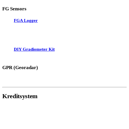
FG Sensors
FGA Logger
— bodengestützter Logger für bis zu zwei
Fluxgate-Sensoren; verwendet den Survey-Modus mit GPS-
Kartenüberlagerung, 2D-Farbkarte und 3D-
Oberflächenansicht
DIY Gradiometer Kit
— verwendet den Magnetometer-
Viewer
GPR (Georadar)
Standard-Binär-GPR-Dateien
Kreditsystem
Jedes Konto startet mit
500 kostenlosen Credits
. Jeder Datei-Upload
kostet
25 Credits
. Zusätzliche Credits können über die
Abrechnungsseite in der App gekauft werden.