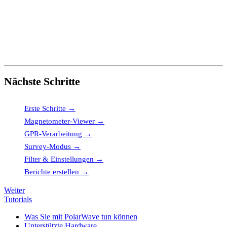
Gitter / Kartenüberlagerung
— Eine farbcodierte Interpolation der
Punktdaten auf ein reguläres Kartengitter.
Palette
— Das auf das Gitter oder die Heatmap angewendete
Farbschema (Thermal, Viridis, Regenbogen, Graustufen usw.).
Nächste Schritte
Erste Schritte →
— Konto erstellen und ersten Scan hochladen
Magnetometer-Viewer →
— 1D-, 2D- und 3D-Steuerung
GPR-Verarbeitung →
— Arbeit mit Radardateien
Survey-Modus →
— Kartenbasierte Mehrkanal-Surveys
Filter & Einstellungen →
— Vollständige Filterreferenz
Berichte erstellen →
— PDF-Export und Annotationen
Weiter
Tutorials
Was Sie mit PolarWave tun können
Unterstützte Hardware